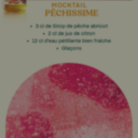
MOCKTAIL
PÊCHISSIME
3 cl de Sirop de pêche abricot
2 cl de jus de citron
12 cl d'eau pétillante bien fraîche
Glaçons