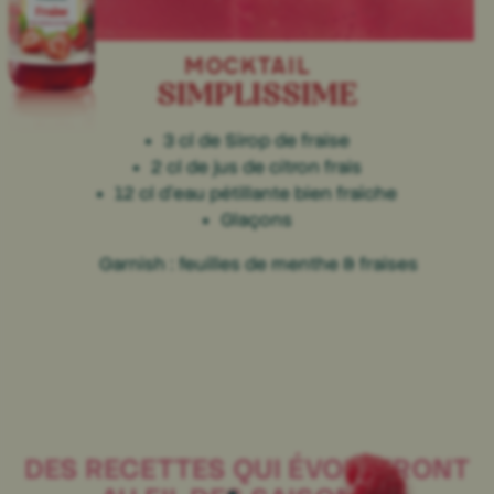
MOCKTAIL
SIMPLISSIME
3 cl de Sirop de fraise​
2 cl de jus de citron frais
12 cl d’eau pétillante bien fraîche​
Glaçons​
Garnish : feuilles de menthe & fraises​
DES RECETTES QUI ÉVOLUERONT