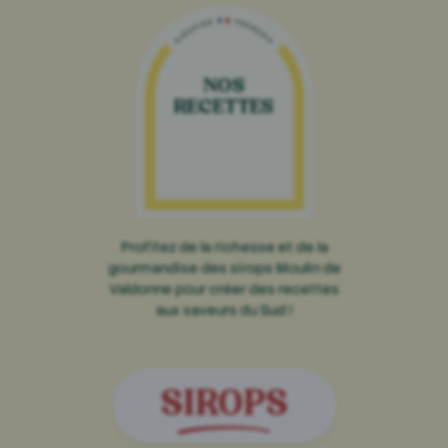
NOS
RECETTES
Profitez de la richesse et de la
gourmandise des sirops Moulin de
Valdonne pour créer des recettes
aux saveurs du Sud !
SIROPS