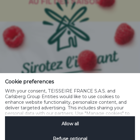
AU FIL DES SAISONS...
Cookie preferences
With your consent, TEISSEIRE FRANCE S.A.S. and
Carlsberg Group Entities would like to use cookies to
enhance website functionality, personalize content, and
L'ESPRIT
deliver targeted advertising. This includes sharing your
#SUDISSIME
personal data with our partners. Use "Manage cookies" to
change your consent preferences anytime. See our
Allow all
Cookie Notification
&
Privacy Notification
for details.
Refuse optional