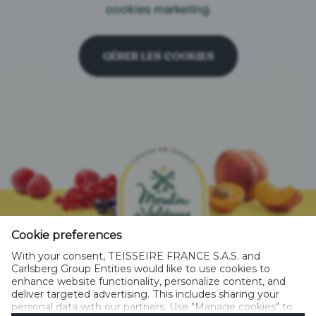
cookies marketing.
GÉRER LES COOKIES
Cookie preferences
With your consent, TEISSEIRE FRANCE S.A.S. and
Instagram - nouvelle fenêtre
Facebook - nouvelle fenêtre
Carlsberg Group Entities would like to use cookies to
enhance website functionality, personalize content, and
deliver targeted advertising. This includes sharing your
personal data with our partners. Use "Manage cookies" to
CARACTÉRISTIQUE ENVIRONNEMENTALES