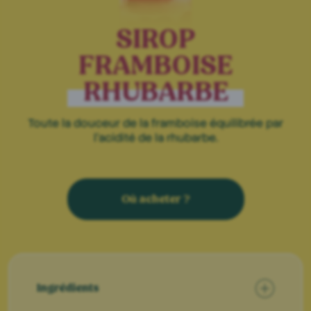
SIROP
FRAMBOISE
RHUBARBE
Toute la douceur de la framboise équilibrée par
l'acidité de la rhubarbe.
Où acheter ?
Ingrédients