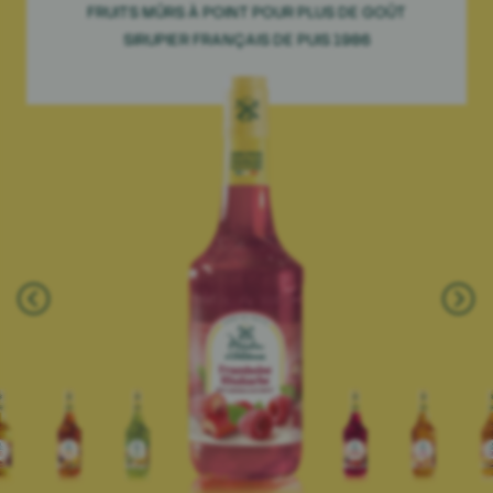
FRUITS MÛRS À POINT POUR PLUS DE GOÛT
SIRUPIER FRANÇAIS DE PUIS 1986