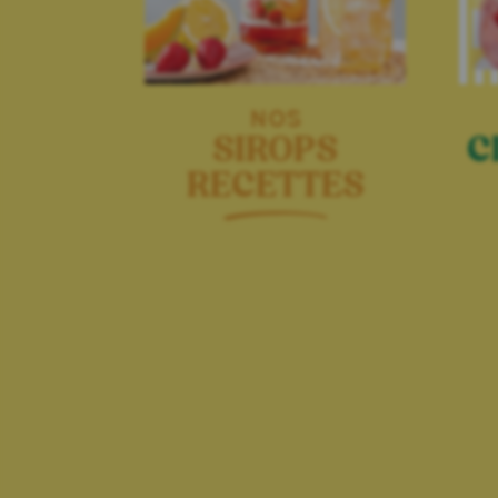
NOS
SIROPS
C
RECETTES